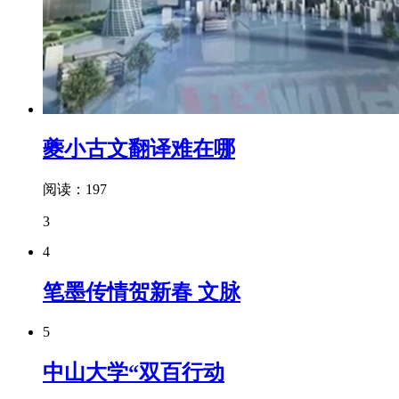
夔小古文翻译难在哪
阅读：197
3
4
笔墨传情贺新春 文脉
5
中山大学“双百行动