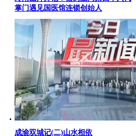
掌门遇见国医馆连锁创始人
成渝双城记(二)山水相依