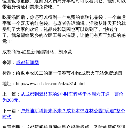
位置也很显眼。返回的人员离开车站时可以看到它。他们可以
带着身份证和票来免费吃。”
吃完汤圆后，你还可以得到一个免费的春联礼品袋，一个幸运
字和一个喜庆的红包袋。志愿者告诉编辑，活动从昨天开始就
受到了大家的欢迎，礼品袋和汤圆也可以送到了。“快过年
了。我希望给返乡的农民工带来温暖，让他们有宾至如归的感
觉！”
成都商报-红星新闻编辑马、刘承蒙
来源：
成都新闻网
标题：给返乡农民工的第一份春节礼物:成都火车站免费汤圆
地址：http://www.cdsdcc.com/cdzx/814.html
上一篇：
从成都到攀枝花的9小时车程将于本周六开通，票价
为268元。
下一篇：
户外迪斯科舞来不来？成都木铎森林公园“玩遍”整个
时代
免责声明：成都新闻信息网向民众提供权威、及时的新闻资讯