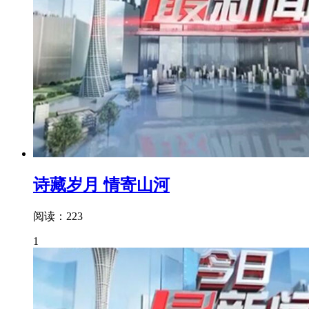
诗藏岁月 情寄山河
阅读：223
1