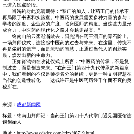
已进入试点阶段。
肖鸿钧对此充满期待：“黎广的加入，让药王门的传承不
再局限于书斋和实验室。中医药的发展需要多种力量的参与：
学者的深度、企业家的广度、临床医师的精度。当这些力量形
成合力，中医药的现代化之路才会越走越宽。”
终南山的云雾渐渐散去，阳光洒在药王洞庙的青石阶上。
一场拜师仪式，连接起中医药的过去与未来。在这里，传统不
再是尘封的遗产，而是流动的智慧，正通过当代人的创新实
践，焕发出新的生命力。
正如肖鸿钧在收徒仪式上所言：“中医药的传承，不是复
制过去，而是创造未来。”在药王门第四十九代传承的新篇章
中，我们看到的不仅是师徒名分的延续，更是一种文明智慧在
当代的创造性转化——这或许正是中医药历经千年而不衰的奥
秘所在。
来源：
成都新闻网
标题：终南山拜师记：当药王门第四十八代掌门遇见国医馆连
锁创始人
地址：http://www.cdsdcc.com/cdzx/48719.html