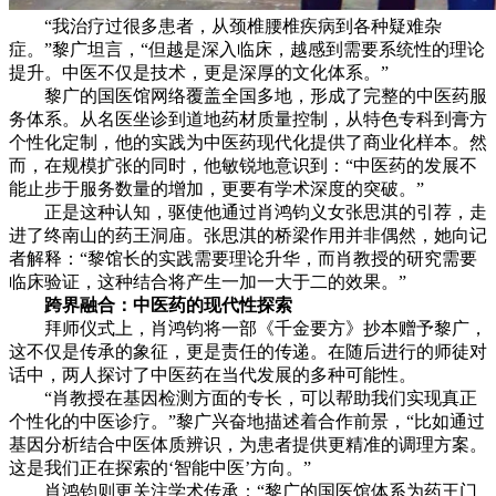
“我治疗过很多患者，从颈椎腰椎疾病到各种疑难杂
症。”黎广坦言，“但越是深入临床，越感到需要系统性的理论
提升。中医不仅是技术，更是深厚的文化体系。”
黎广的国医馆网络覆盖全国多地，形成了完整的中医药服
务体系。从名医坐诊到道地药材质量控制，从特色专科到膏方
个性化定制，他的实践为中医药现代化提供了商业化样本。然
而，在规模扩张的同时，他敏锐地意识到：“中医药的发展不
能止步于服务数量的增加，更要有学术深度的突破。”
正是这种认知，驱使他通过肖鸿钧义女张思淇的引荐，走
进了终南山的药王洞庙。张思淇的桥梁作用并非偶然，她向记
者解释：“黎馆长的实践需要理论升华，而肖教授的研究需要
临床验证，这种结合将产生一加一大于二的效果。”
跨界融合：中医药的现代性探索
拜师仪式上，肖鸿钧将一部《千金要方》抄本赠予黎广，
这不仅是传承的象征，更是责任的传递。在随后进行的师徒对
话中，两人探讨了中医药在当代发展的多种可能性。
“肖教授在基因检测方面的专长，可以帮助我们实现真正
个性化的中医诊疗。”黎广兴奋地描述着合作前景，“比如通过
基因分析结合中医体质辨识，为患者提供更精准的调理方案。
这是我们正在探索的‘智能中医’方向。”
肖鸿钧则更关注学术传承：“黎广的国医馆体系为药王门