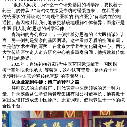
“很多人问我，为什么一个研究基因的科学家，要执着于
药王门的传承？”肖鸿钧在接受专访时缓缓道来，“在我看来，
传统医学的‘辨证论治’与现代医学的‘精准医疗’有着内在的相
通性。基因检测让我们能够更精确地理解个体差异，而这正是
中医‘因人制宜’思想的科学延伸。”
肖鸿钧的办公室墙上，一侧挂着孙思邈的《大医精诚》训
言，另一侧则是复杂的基因图谱。这种看似矛盾的空间布局，
恰是他学术生涯的写照：在北京大学养生文化研究中心、西北
大学传统医学奇人奇方研究中心的多重身份间，他搭建着传统
与现代的桥梁。
2025年，肖鸿钧接连获得“中医药国际贡献奖”“国医楷
模”“百年技术传承人”等荣誉，这些认可背后，是他数十年
来“用科学语言诠释传统智慧”的不懈努力。
从企业家到学徒：黎广的转型之路
拜师仪式的主角黎广，则代表着中医药领域的另一种力
量。作为陕西益仁堂健康管理集团有限公司董事长，他将数十
家国医馆打造成集中医诊疗、康复调理、健康养生于一体的综
合性平台。