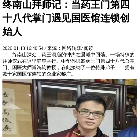
终南山拜师记：当药王门第四
十八代掌门遇见国医馆连锁创
始人
2026-01-13 16:40:54
/
来源：网络转载
/
阅读：
终南山深处，药王洞庙的钟声在晨曦中回荡。一场特殊的
拜师仪式在这里静静举行。中华孙思邈药王门第四十八代总掌
门、国医大师肖鸿钧教授，在此接纳了一位特殊弟子——拥有
数十家国医馆连锁的企业家黎广。