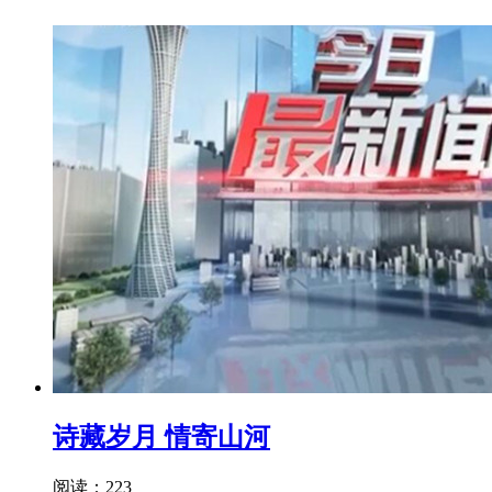
诗藏岁月 情寄山河
阅读：223