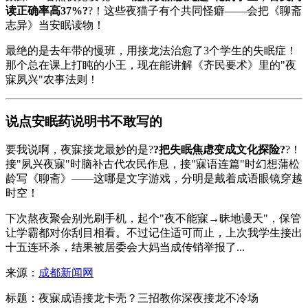
读正确率高37%?
?！这些夜猫子有个共同怪癖——会把《聊斋
志异》当安眠读物！
最绝的是去年带的慢班，用接龙法治愈了3个学生的失眠症！
那个总在课上打盹的小王，现在能讲解《齐民要术》里的"夜
寐夙兴"农事法则！
说点安眠药说明书不敢写的
要我说啊，夜寐接龙最妙的是?
?把失眠焦虑变成文化探险?
?！
接"夙兴夜寐"时脑补古代农民作息，接"寐语连篇"时幻想蒲松
龄写《聊斋》——这哪是文字游戏，分明是戴着成语眼镜穿越
时空！
下次熬夜聚会别光刷手机，起个"夜不能寐→昧地谩天"，保管
让学霸都对你刮目相看。不过记住适可而止，上次我学生接出
十五连环杀，结果被居委会大妈当成传销举报了...
来源：
成都新闻网
标题：夜寐成语接龙卡壳？三招教你深夜接龙不冷场