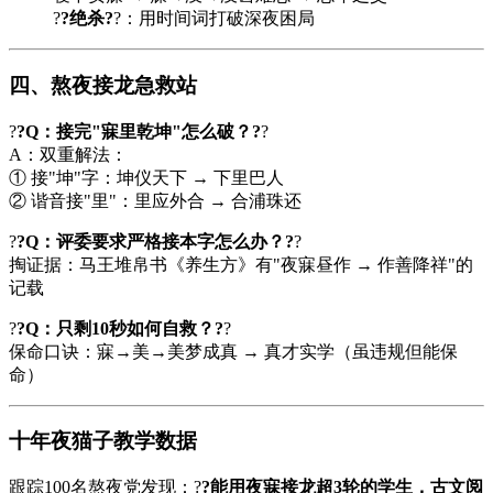
?
?绝杀?
?：用时间词打破深夜困局
四、熬夜接龙急救站
?
?Q：接完"寐里乾坤"怎么破？?
?
A：双重解法：
① 接"坤"字：坤仪天下 → 下里巴人
② 谐音接"里"：里应外合 → 合浦珠还
?
?Q：评委要求严格接本字怎么办？?
?
掏证据：马王堆帛书《养生方》有"夜寐昼作 → 作善降祥"的
记载
?
?Q：只剩10秒如何自救？?
?
保命口诀：寐→美→美梦成真 → 真才实学（虽违规但能保
命）
十年夜猫子教学数据
跟踪100名熬夜党发现：?
?能用夜寐接龙超3轮的学生，古文阅