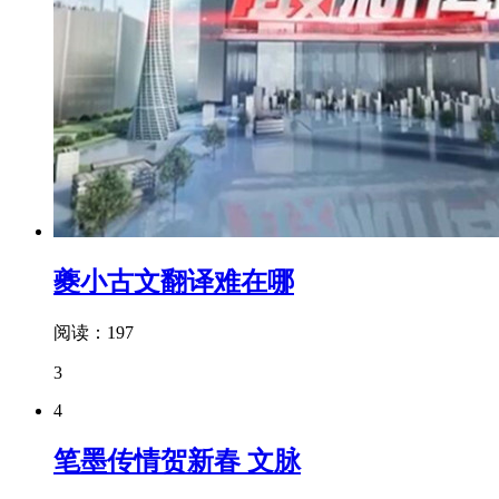
夔小古文翻译难在哪
阅读：197
3
4
笔墨传情贺新春 文脉