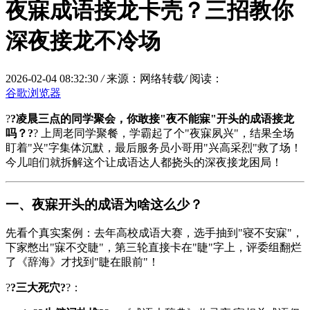
夜寐成语接龙卡壳？三招教你
深夜接龙不冷场
2026-02-04 08:32:30
/
来源：网络转载
/
阅读：
谷歌浏览器
?
?凌晨三点的同学聚会，你敢接"夜不能寐"开头的成语接龙
吗？?
? 上周老同学聚餐，学霸起了个"夜寐夙兴"，结果全场
盯着"兴"字集体沉默，最后服务员小哥用"兴高采烈"救了场！
今儿咱们就拆解这个让成语达人都挠头的深夜接龙困局！
一、夜寐开头的成语为啥这么少？
先看个真实案例：去年高校成语大赛，选手抽到"寝不安寐"，
下家憋出"寐不交睫"，第三轮直接卡在"睫"字上，评委组翻烂
了《辞海》才找到"睫在眼前"！
?
?三大死穴?
?：