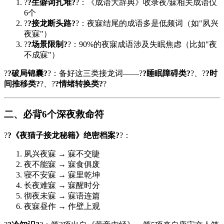
?
?生僻词扎堆?
?：《成语大辞典》收录夜/寐相关成语仅
6个
?
?接龙断头路?
?：夜寐结尾的成语多是低频词（如"夙兴
夜寐"）
?
?场景限制?
?：90%的夜寐成语涉及失眠焦虑（比如"夜
不成寐"）
?
?破局锦囊?
?：备好这三类接龙词——?
?睡眠障碍类?
?、?
?时
间推移类?
?、?
?情绪转换类?
?
二、必背6个深夜救命符
?
?《夜猫子接龙秘籍》绝密档案?
?：
夙兴夜寐 → 寐不交睫
夜不能寐 → 寐食俱废
寝不安寐 → 寐里乾坤
长夜难寐 → 寐醒时分
彻夜未寐 → 寐语连篇
夜寐昼作 → 作壁上观