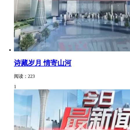
诗藏岁月 情寄山河
阅读：223
1