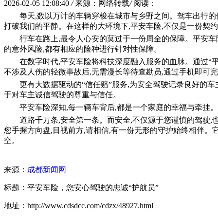
2026-02-05 12:08:40
/
来源：网络转载
/
阅读：
每天,数以万计的车辆穿梭在城市与乡野之间。驾车出行的
打破我们的平静。在这样的大环境下,平安车险,不仅是一份契约
行车在路上,最令人心安的莫过于一份周全的保障。平安车
的意外风险,都有相应的险种进行针对性保障。
在数字时代,平安车险将科技深度融入服务的血脉。通过“平
不涉及人伤的轻微事故后,无需漫长等待查勘员,通过手机即可完
更有大数据驱动的“信任赔”服务,为安全驾驶记录良好的车
于对车主诚信驾驶的尊重与信任。
平安车险深知,每一辆车背后,都是一个家庭的幸福与牵挂
道路千万条,安全第一条。而安全,不仅源于您谨慎的驾驶
您手握方向盘,目视前方,请相信,有一份无形的守护始终相伴。
空。
来源：
成都新闻网
标题：平安车险，您安心驾驶的忠诚“护航员”
地址：http://www.cdsdcc.com/cdzx/48927.html