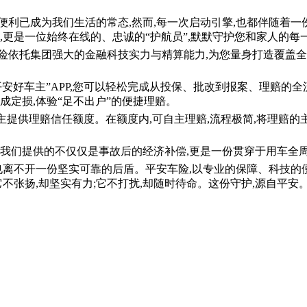
便利已成为我们生活的常态,然而,每一次启动引擎,也都伴随着一
,更是一位始终在线的、忠诚的“护航员”,默默守护您和家人的每
险依托集团强大的金融科技实力与精算能力,为您量身打造覆盖
安好车主”APP,您可以轻松完成从投保、批改到报案、理赔的全
成定损,体验“足不出户”的便捷理赔。
主提供理赔信任额度。在额度内,可自主理赔,流程极简,将理赔
。我们提供的不仅仅是事故后的经济补偿,更是一份贯穿于用车全
,也离不开一份坚实可靠的后盾。平安车险,以专业的保障、科技的
它不张扬,却坚实有力;它不打扰,却随时待命。这份守护,源自平安