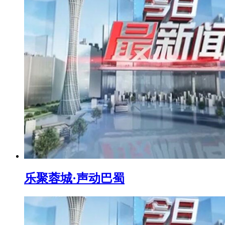
乐聚蓉城·声动巴蜀