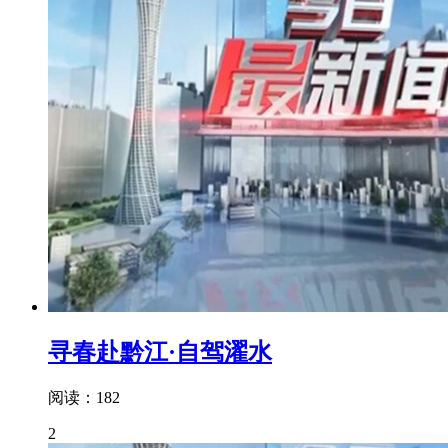
寻春赴黔江·自驾濯水
阅读：182
2