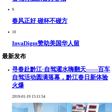
9
春风正好 碰杯不碰方
10
InvaDigm赞助美国华人留
最新发布
寻春赴黔江·自驾濯水嗨翻天——百车
自驾活动圆满落幕，黔江春日新体验
火爆
2019-01-19 15:11:54