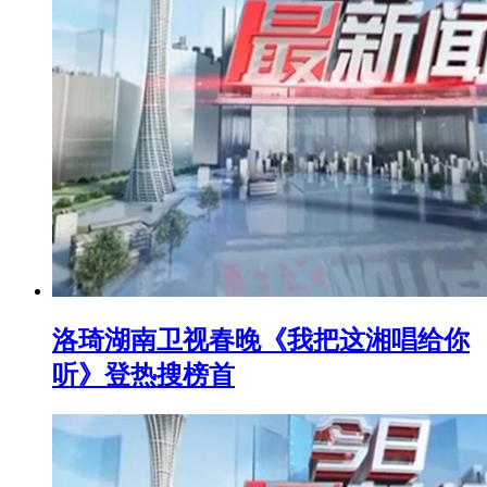
洛琦湖南卫视春晚《我把这湘唱给你
听》登热搜榜首