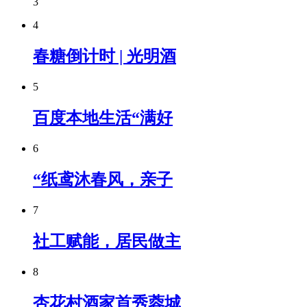
3
4
春糖倒计时 | 光明酒
5
百度本地生活“满好
6
“纸鸢沐春风，亲子
7
社工赋能，居民做主
8
杏花村酒家首秀蓉城