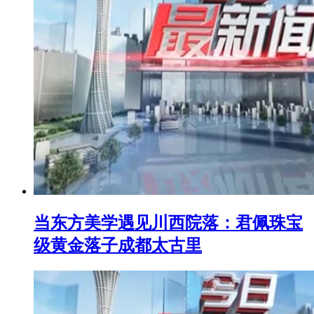
当东方美学遇见川西院落：君佩珠宝
级黄金落子成都太古里