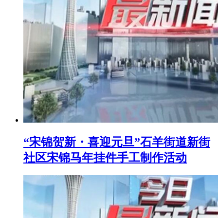
“宋锦贺新・喜迎元旦”石羊街道新街
社区宋锦马年挂件手工制作活动