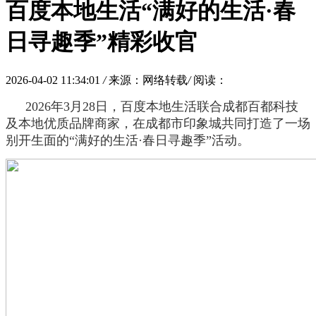
百度本地生活“满好的生活·春
日寻趣季”精彩收官
2026-04-02 11:34:01
/
来源：网络转载
/
阅读：
2026
年
3
月
28
日，
百度本地生活联合
成都百都科技
及本地优质
品牌商家
，
在
成都市印象城
共同打造了一场
别开生面的“满好的生活
·
春日寻趣季
”活动。